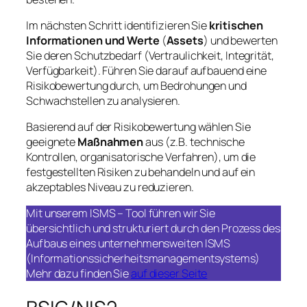
Im nächsten Schritt identifizieren Sie
kritischen
Informationen und Werte
(
Assets
) und bewerten
Sie deren Schutzbedarf (Vertraulichkeit, Integrität,
Verfügbarkeit). Führen Sie darauf aufbauend eine
Risikobewertung durch, um Bedrohungen und
Schwachstellen zu analysieren.
Basierend auf der Risikobewertung wählen Sie
geeignete
Maßnahmen
aus (z.B. technische
Kontrollen, organisatorische Verfahren), um die
festgestellten Risiken zu behandeln und auf ein
akzeptables Niveau zu reduzieren.
Mit unserem ISMS – Tool führen wir Sie
übersichtlich und strukturiert durch den Prozess des
Aufbaus eines unternehmensweiten ISMS
(Informationssicherheitsmanagementsystems)
Mehr dazu finden Sie
auf dieser Seite